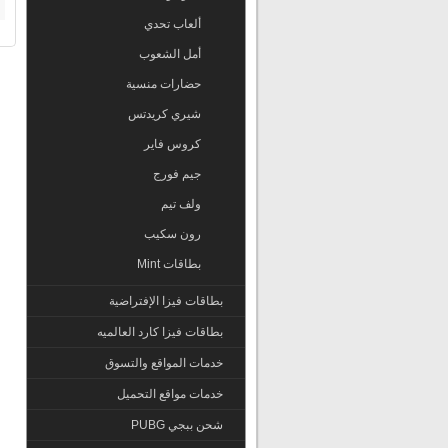
ألعاب تحدي
أمل الشعوب
حضارات منسية
شيري كريدتس
كروس فاير
جيم فورج
ولف تيم
رون سكيب
بطاقات Mint
بطاقات فيزا الإفتراضية
بطاقات فيزا كارد العالميه
خدمات المواقع والتسوق
خدمات مواقع التحميل
شحن ببجي PUBG