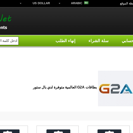
US DOLLAR
ARABIC
طة الموقع
سابي
سلة الشراء
إنهاء الطلب
G2A Cards
بطاقات G2A العالمية متوفرة لدي بال ستور