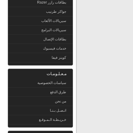
بطاقات رازر Razer
جواكر طرنيب
سيريالات الألعاب
سيريالات البرامج
بطاقات الإتصال
خدمات فيسبوك
كوينز فيفا
مـعـلـومـات
سياسات الخصوصية
طرق الدفع
من نحن
اتـصـل بـنـا
خـريـطـة الـمـوقـع