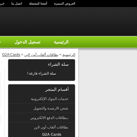
العروض المميزة
أضفنا للمفضلة
اتصل بنا
خري
الرئيسية
تسجيل الدخول
ح
الرئيسية
>
بطاقات ألعاب أون لاين
>
G2A Cards
سلة الشراء
سلة الشراء فارغة !
أقسام المتجر
خدمات البنوك الإلكترونية
شحن الارصدة والتحويل
بـطاقات الدفع الالكتروني
بطاقات ألعاب أون لاين
G2A Cards