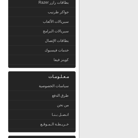
بطاقات رازر Razer
جواكر طرنيب
سيريالات الألعاب
سيريالات البرامج
بطاقات الإتصال
خدمات فيسبوك
كوينز فيفا
مـعـلـومـات
سياسات الخصوصية
طرق الدفع
من نحن
اتـصـل بـنـا
خـريـطـة الـمـوقـع