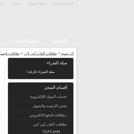
العروض المميزة
أضفنا للمفضلة
اتصل بنا
خري
الرئيسية
تسجيل الدخول
ح
الرئيسية
>
بطاقات ألعاب أون لاين
>
بطاقات فيسب
سلة الشراء
سلة الشراء فارغة !
أقسام المتجر
خدمات البنوك الإلكترونية
شحن الارصدة والتحويل
بـطاقات الدفع الالكتروني
بطاقات ألعاب أون لاين
G2A Cards