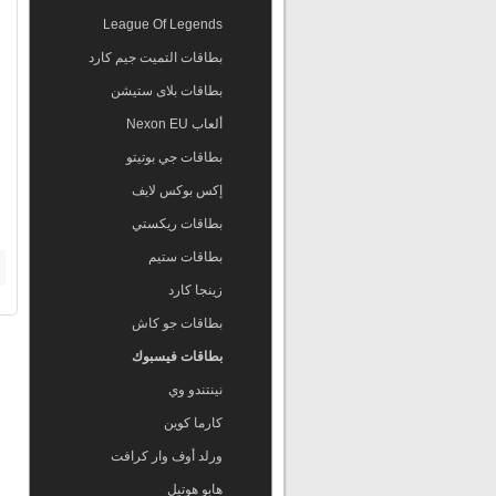
League Of Legends
بطاقات التميت جيم كارد
بطاقات بلاى ستيشن
ألعاب Nexon EU
بطاقات جي بوتيتو
إكس بوكس لايف
بطاقات ريكستي
بطاقات ستيم
زينجا كارد
بطاقات جو كاش
بطاقات فيسبوك
نينتندو وي
كارما كوين
ورلد أوف وار كرافت
هابو هوتيل