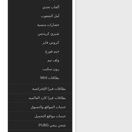
ألعاب تحدي
أمل الشعوب
حضارات منسية
شيري كريدتس
كروس فاير
جيم فورج
ولف تيم
رون سكيب
بطاقات Mint
بطاقات فيزا الإفتراضية
بطاقات فيزا كارد العالميه
خدمات المواقع والتسوق
خدمات مواقع التحميل
شحن ببجي PUBG