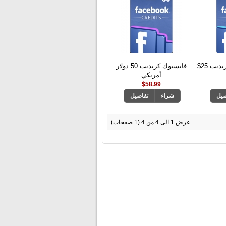
بطاقة فيس بوك كريديت 25$
فايسبوك كريديت 50 دولار
أمريكي
$58.99
صيل
شراء
تفاصيل
عرض 1 الى 4 من 4 (1 صفحات)