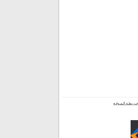
ـريـطـة الـمـوقـع