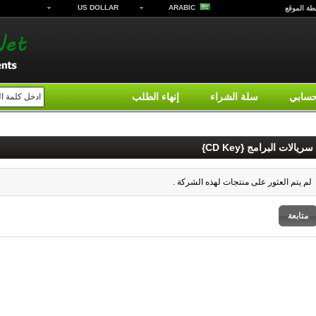
US DOLLAR
ARABIC
طة الموقع
سابي
سلة الشراء
إنهاء الطلب
سريالات البرامج {CD Key}
لم يتم العثور على منتجات لهذه الشركة .
متابعة