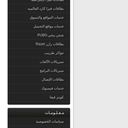
بطاقات فيزا كارد العالميه
خدمات المواقع والتسوق
خدمات مواقع التحميل
شحن ببجي PUBG
بطاقات رازر Razer
جواكر طرنيب
سيريالات الألعاب
سيريالات البرامج
بطاقات الإتصال
خدمات فيسبوك
كوينز فيفا
مـعـلـومـات
سياسات الخصوصية