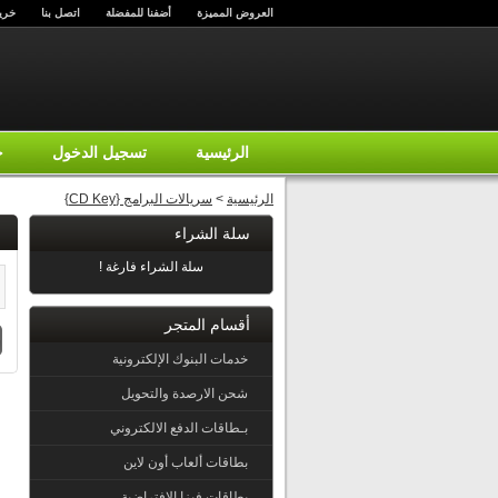
العروض المميزة
أضفنا للمفضلة
اتصل بنا
خري
الرئيسية
تسجيل الدخول
ح
الرئيسية
>
سريالات البرامج {CD Key}
سلة الشراء
سلة الشراء فارغة !
أقسام المتجر
خدمات البنوك الإلكترونية
شحن الارصدة والتحويل
بـطاقات الدفع الالكتروني
بطاقات ألعاب أون لاين
بطاقات فيزا الإفتراضية