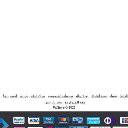
لدخول
حسابي
سلة الشراء
إنهاء الطلب
سياسات الخصوصية
طرق الدفع
من نحن
اتـصـل بـنـا
خ
متعة التسوق مع
متجر بال ستور
PalStore © 2026