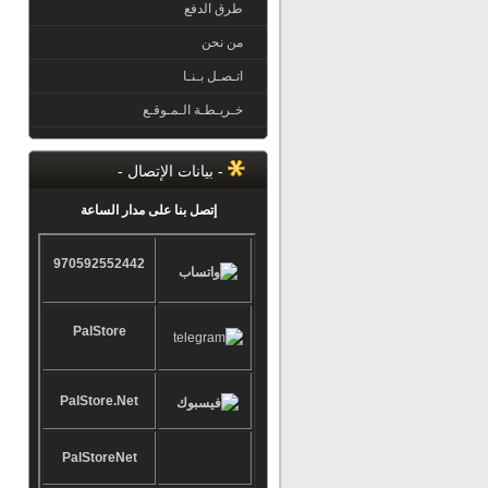
طرق الدفع
من نحن
اتـصـل بـنـا
خـريـطـة الـمـوقـع
- بيانات الإتصال -
إتصل بنا على مدار الساعة
970592552442
PalStore
PalStore.Net
PalStoreNet