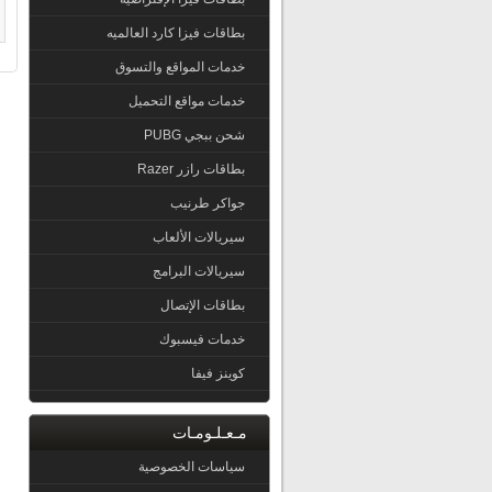
بطاقات فيزا كارد العالميه
خدمات المواقع والتسوق
خدمات مواقع التحميل
شحن ببجي PUBG
بطاقات رازر Razer
جواكر طرنيب
سيريالات الألعاب
سيريالات البرامج
بطاقات الإتصال
خدمات فيسبوك
كوينز فيفا
مـعـلـومـات
سياسات الخصوصية