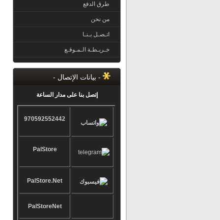
طرق الدفع
من نحن
اتـصـل بـنـا
خـريـطـة الـمـوقـع
- بيانات الإتصال -
إتصل بنا على مدار الساعة
970592552442
PalStore
PalStore.Net
PalStoreNet