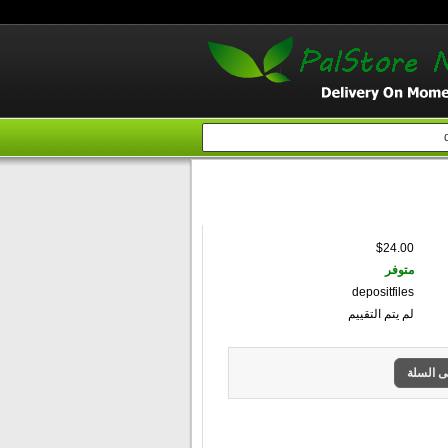
إبحث
$24.00
متوفر
depositfiles
لم يتم التقييم
ى السلة