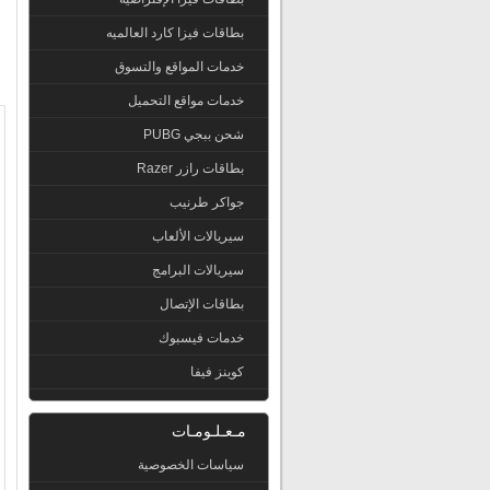
بطاقات فيزا كارد العالميه
خدمات المواقع والتسوق
خدمات مواقع التحميل
شحن ببجي PUBG
بطاقات رازر Razer
جواكر طرنيب
سيريالات الألعاب
سيريالات البرامج
بطاقات الإتصال
خدمات فيسبوك
كوينز فيفا
مـعـلـومـات
سياسات الخصوصية