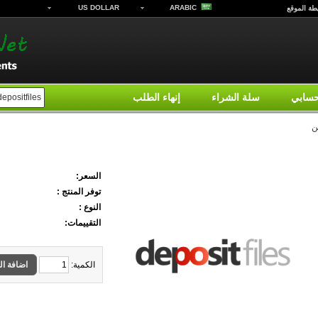
US DOLLAR
ARABIC
طة الموقع
سابي
سلة الشراء
إنهاء الطلب
ن
إشتراك ديبوزت فايل لمدة شهرين
السعر:
توفر المنتج :
النوع :
التقييمات:
الكمية:
اضافة ال