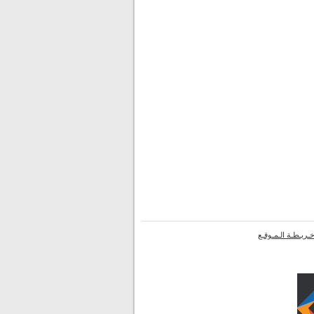
ـريـطـة الـمـوقـع