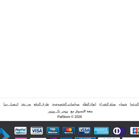
لدخول
حسابي
سلة الشراء
إنهاء الطلب
سياسات الخصوصية
طرق الدفع
من نحن
اتـصـل بـنـا
خ
متعة التسوق مع
متجر بال ستور
PalStore © 2026