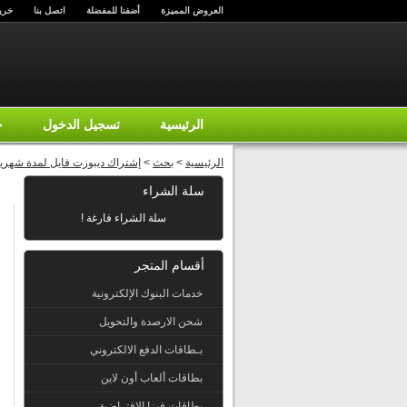
العروض المميزة
أضفنا للمفضلة
اتصل بنا
خري
الرئيسية
تسجيل الدخول
ح
الرئيسية
>
بحث
>
إشتراك ديبوزت فايل لمدة شهري
سلة الشراء
سلة الشراء فارغة !
أقسام المتجر
خدمات البنوك الإلكترونية
شحن الارصدة والتحويل
بـطاقات الدفع الالكتروني
بطاقات ألعاب أون لاين
بطاقات فيزا الإفتراضية