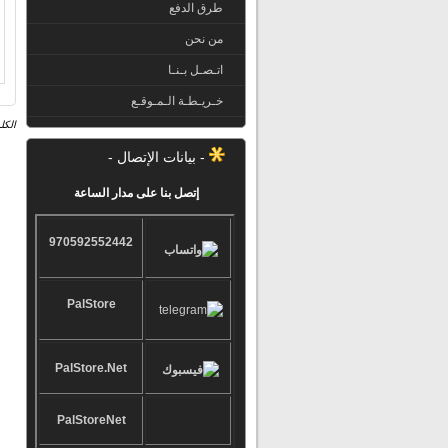
طرق الدفع
من نحن
اتـصـل بـنـا
خـريـطـة الـمـوقـع
الكل
- بيانات الإتصال -
إتصل بنا على مدار الساعة
970592552442
PalStore
PalStore.Net
PalStoreNet