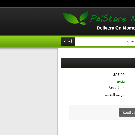
إبحث
$57.99
متوفر
Vodafone
لم يتم التقييم
ى السلة