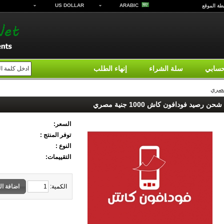
US DOLLAR
ARABIC
طة الموقع
سابي
سلة الشراء
إنهاء الطلب
شحن رصيد فودافون كاش 1000 جنية مصري
السعر:
توفر المنتج :
النوع :
التقييمات:
الكمية:
اضافة ال