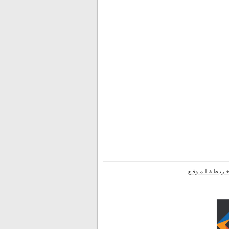
ـريـطـة الـمـوقـع