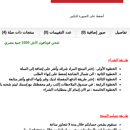
أضغط على الصورة للتكبير
تفاصيل
صور إضافية (0)
عدد التقييمات (0)
منتجات ذات صلة (4)
شحن فودافون كاش 1000 جنية مصري
طريقة الشراء
الخطوة الأولى : إختر المنتج المراد شرائه وأنقر على إضافة إلى السلة
الخطوة الثانية : الى شمال الشاشة إضغط على إنهاء الطلب
الخطوة الثالثة : إختر طريقة الدفع المفضلة لديك وقم بإنهاء الدفع وأنقر متابعة
الخطوة الرابعة : في صندوق الملاحظات إكتب رقم محفظتك مع إسمك ليتم شحنه با
الخطوة الخامسة : تم الان إتمام كل متطلبات الشراء
طريقة تسليم المنتج
سنقوم بشحن حسابكم خلال مدة لا تتجاوز ساعة
للإستفسارات والمعلومات يرجي مراسلتنا من خلال صفحة إتصل بنا