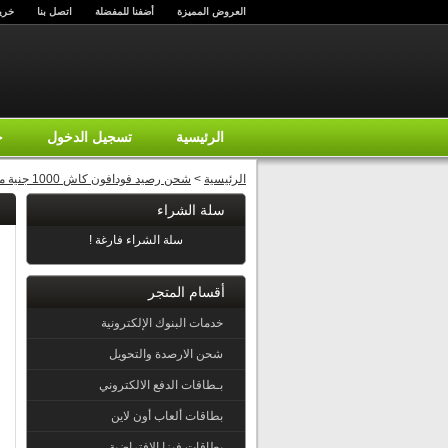
العروض المميزة
أضفنا للمفضلة
اتصل بنا
خري
الرئيسية
تسجيل الدخول
ح
الرئيسية
>
شحن رصيد فودافون كاش 1000 جنية مصري
سلة الشراء
سلة الشراء فارغة !
أقسام المتجر
خدمات البنوك الإلكترونية
شحن الارصدة والتحويل
بـطاقات الدفع الالكتروني
بطاقات ألعاب أون لاين
بطاقات فيزا الإفتراضية