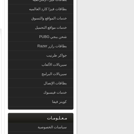
بطاقات فيزا كارد العالميه
خدمات المواقع والتسوق
خدمات مواقع التحميل
شحن ببجي PUBG
بطاقات رازر Razer
جواكر طرنيب
سيريالات الألعاب
سيريالات البرامج
بطاقات الإتصال
خدمات فيسبوك
كوينز فيفا
مـعـلـومـات
سياسات الخصوصية