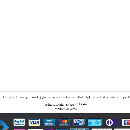
لدخول
حسابي
سلة الشراء
إنهاء الطلب
سياسات الخصوصية
طرق الدفع
من نحن
اتـصـل بـنـا
خ
متعة التسوق مع
متجر بال ستور
PalStore © 2026