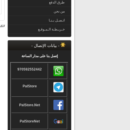
طرق الدفع
من نحن
اتـصـل بـنـا
الكل
خـريـطـة الـمـوقـع
- بيانات الإتصال -
إتصل بنا على مدار الساعة
970592552442
PalStore
PalStore.Net
PalStoreNet