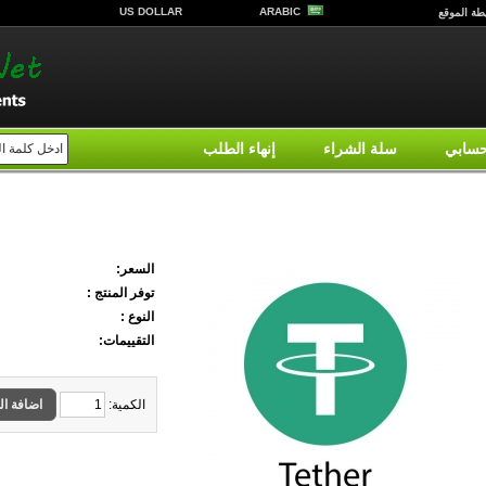
US DOLLAR
ARABIC
طة الموقع
سابي
سلة الشراء
إنهاء الطلب
Tether 50 USDT
السعر:
توفر المنتج :
النوع :
التقييمات:
الكمية:
اضافة ال