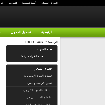
العروض المميزة
أضفنا للمفضلة
اتصل بنا
خري
الرئيسية
تسجيل الدخول
ح
الرئيسية
>
Tether 50 USDT
سلة الشراء
سلة الشراء فارغة !
أقسام المتجر
خدمات البنوك الإلكترونية
شحن الارصدة والتحويل
بـطاقات الدفع الالكتروني
بطاقات ألعاب أون لاين
بطاقات فيزا الإفتراضية