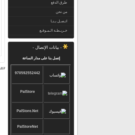
طرق الدفع
من نحن
اتـصـل بـنـا
خـريـطـة الـمـوقـع
- بيانات الإتصال -
إتصل بنا على مدار الساعة
الكل
970592552442
PalStore
PalStore.Net
PalStoreNet