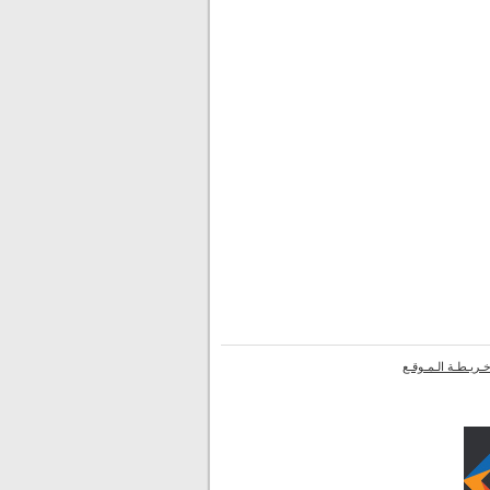
ـريـطـة الـمـوقـع