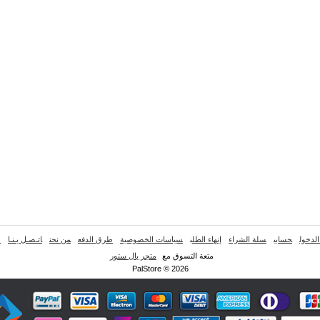
لدخول
حسابي
سلة الشراء
إنهاء الطلب
سياسات الخصوصية
طرق الدفع
من نحن
اتـصـل بـنـا
خ
متعة التسوق مع
متجر بال ستور
PalStore © 2026