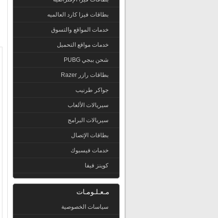
بطاقات فيزا كارد العالميه
خدمات المواقع والتسوق
خدمات مواقع التحميل
شحن ببجي PUBG
بطاقات رازر Razer
جواكر طرنيب
سيريالات الألعاب
سيريالات البرامج
بطاقات الإتصال
خدمات فيسبوك
كوينز فيفا
مـعـلـومـات
سياسات الخصوصية