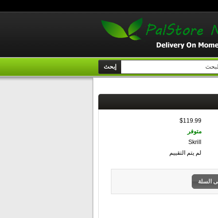
إبحث
$119.99
متوفر
Skrill
لم يتم التقييم
ى السلة