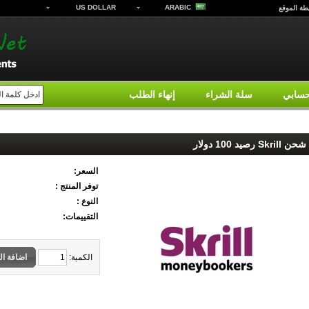
US DOLLAR
ARABIC
طة الموقع
سابي
سلة الشراء
إنهاء الطلب
شحن Skrill رصيد 100 دولار
السعر:
توفر المنتج :
النوع :
التقييمات:
الكمية:
اضافة ال