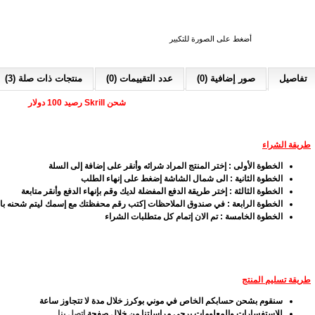
أضغط على الصورة للتكبير
تفاصيل
صور إضافية (0)
عدد التقييمات (0)
منتجات ذات صلة (3)
شحن Skrill رصيد 100 دولار
طريقة الشراء
الخطوة الأولى : إختر المنتج المراد شرائه وأنقر على إضافة إلى السلة
الخطوة الثانية : الى شمال الشاشة إضغط على إنهاء الطلب
الخطوة الثالثة : إختر طريقة الدفع المفضلة لديك وقم بإنهاء الدفع وأنقر متابعة
الخطوة الرابعة : في صندوق الملاحظات إكتب رقم محفظتك مع إسمك ليتم شحنه با
الخطوة الخامسة : تم الان إتمام كل متطلبات الشراء
طريقة تسليم المنتج
سنقوم بشحن حسابكم الخاص في موني بوكرز خلال مدة لا تتجاوز ساعة
للإستفسارات والمعلومات يرجي مراسلتنا من خلال صفحة
إتصل بنا