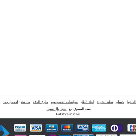
لدخول
حسابي
سلة الشراء
إنهاء الطلب
سياسات الخصوصية
طرق الدفع
من نحن
اتـصـل بـنـا
خ
متعة التسوق مع
متجر بال ستور
PalStore © 2026