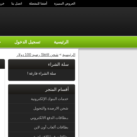
العروض المميزة
أضفنا للمفضلة
اتصل بنا
خري
الرئيسية
تسجيل الدخول
ح
الرئيسية
>
شحن Skrill رصيد 100 دولار
سلة الشراء
سلة الشراء فارغة !
أقسام المتجر
خدمات البنوك الإلكترونية
شحن الارصدة والتحويل
بـطاقات الدفع الالكتروني
بطاقات ألعاب أون لاين
بطاقات فيزا الإفتراضية