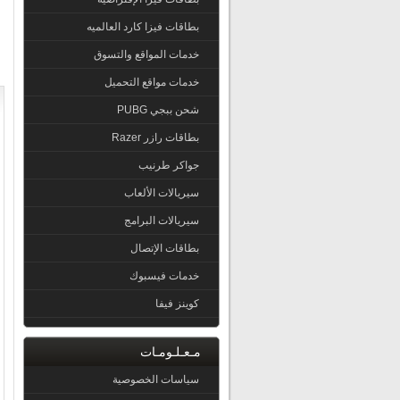
بطاقات فيزا كارد العالميه
خدمات المواقع والتسوق
خدمات مواقع التحميل
شحن ببجي PUBG
بطاقات رازر Razer
جواكر طرنيب
سيريالات الألعاب
سيريالات البرامج
بطاقات الإتصال
خدمات فيسبوك
كوينز فيفا
مـعـلـومـات
سياسات الخصوصية