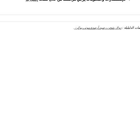
مات الدليليلة :
دولار،شحن،رصيد،أرصدة،موني،بوكرز
,