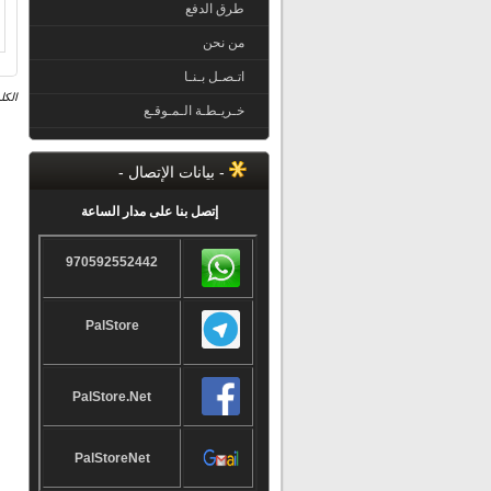
طرق الدفع
من نحن
اتـصـل بـنـا
الكل
خـريـطـة الـمـوقـع
- بيانات الإتصال -
إتصل بنا على مدار الساعة
970592552442
PalStore
PalStore.Net
PalStoreNet