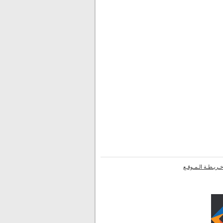
ـريـطـة الـمـوقـع