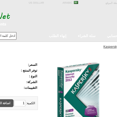
US DOLLAR
ARABIC
طة الموقع
سابي
سلة الشراء
إنهاء الطلب
Kaspersky
Kaspersky Internet Security 4 Devices 1 Year
السعر:
توفر المنتج :
النوع :
الشركة:
التقييمات:
الكمية:
اضافة ال