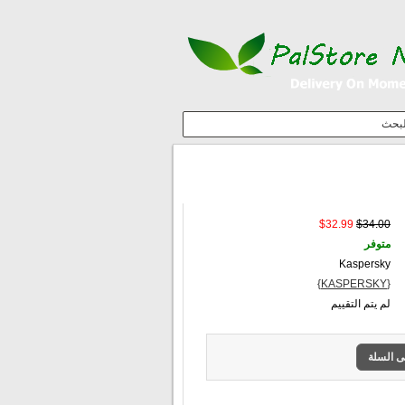
إبحث
$32.99
$34.00
متوفر
Kaspersky
{KASPERSKY}
لم يتم التقييم
ى السلة