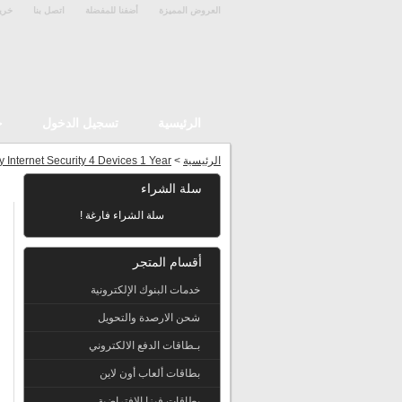
العروض المميزة
أضفنا للمفضلة
اتصل بنا
خري
الرئيسية
تسجيل الدخول
ح
الرئيسية
>
 Internet Security 4 Devices 1 Year
سلة الشراء
سلة الشراء فارغة !
أقسام المتجر
خدمات البنوك الإلكترونية
شحن الارصدة والتحويل
بـطاقات الدفع الالكتروني
بطاقات ألعاب أون لاين
بطاقات فيزا الإفتراضية