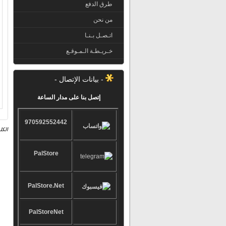
طرق الدفع
من نحن
اتـصـل بـنـا
خـريـطـة الـمـوقـع
- بيانات الإتصال -
إتصل بنا على مدار الساعة
970592552442
الكل
PalStore
PalStore.Net
PalStoreNet