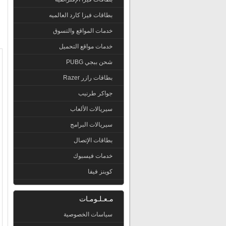
بطاقات فيزا كارد العالميه
خدمات المواقع والتسوق
خدمات مواقع التحميل
شحن ببجي PUBG
بطاقات رازر Razer
جواكر طرنيب
سيريالات الألعاب
سيريالات البرامج
بطاقات الإتصال
خدمات فيسبوك
كوينز فيفا
مـعـلـومـات
سياسات الخصوصية